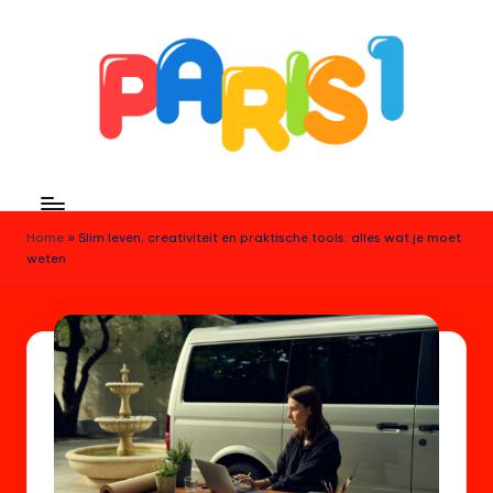
Skip
to
content
p
a
Home
»
Slim leven, creativiteit en praktische tools: alles wat je moet
ri
weten
s
1
.
e
u